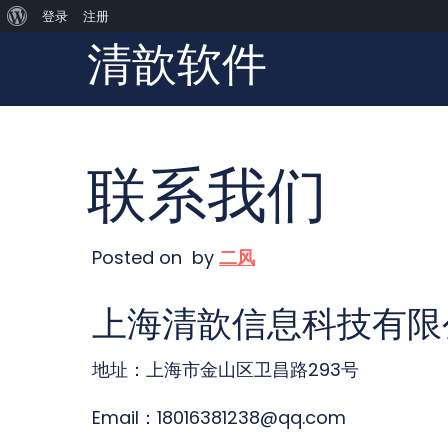
关
登录
注册
清歆软件
Skip
于
to
WordPress
content
联系我们
Posted on
by
二风
上海清歆信息科技有限
‌‌地址‌：上海市金山区卫昌路293号
Email：18016381238@qq.com