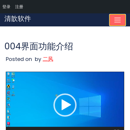
登录
注册
Skip
清歆软件
to
content
004界面功能介绍
Posted on
by
二风
视
频
播
放
器