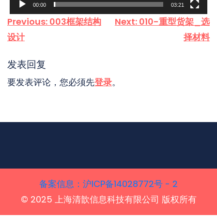
00:00
03:21
文
Previous:
003框架结构
Next:
010-重型货架_选
章
设计
择材料
导
航
发表回复
要发表评论，您必须先
登录
。
备案信息‌：沪ICP备14028772号 - 2
© 2025 上海清歆信息科技有限公司 版权所有