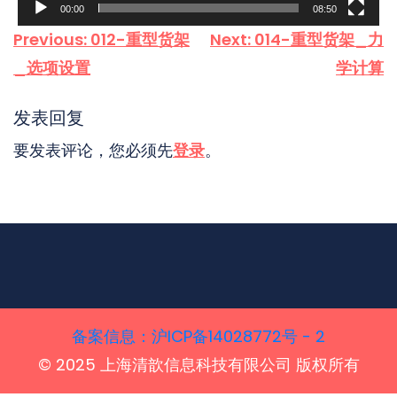
00:00
08:50
文
Previous:
012-重型货架
Next:
014-重型货架_力
章
_选项设置
学计算
导
航
发表回复
要发表评论，您必须先
登录
。
备案信息‌：沪ICP备14028772号 - 2
© 2025 上海清歆信息科技有限公司 版权所有