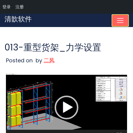
登录
注册
Skip
清歆软件
to
content
013-重型货架_力学设置
Posted on
by
二风
视
频
播
放
器