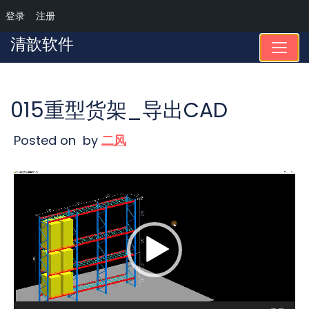
登录
注册
Skip
清歆软件
to
content
015重型货架_导出CAD
Posted on
by
二风
视
频
播
放
器