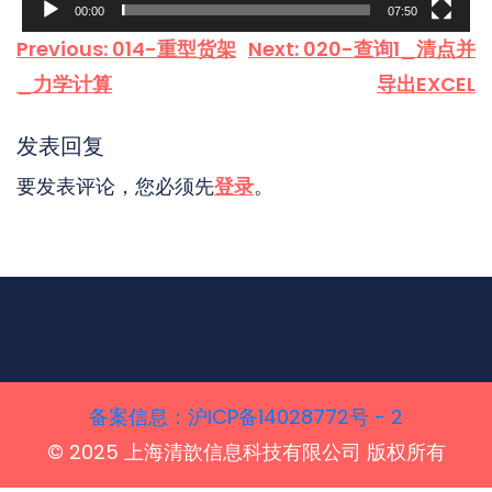
00:00
07:50
文
Previous:
014-重型货架
Next:
020-查询1_清点并
章
_力学计算
导出EXCEL
导
航
发表回复
要发表评论，您必须先
登录
。
备案信息‌：沪ICP备14028772号 - 2
© 2025 上海清歆信息科技有限公司 版权所有