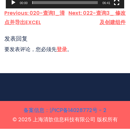
00:00
06:41
文
Previous:
020-查询1_清
Next:
022-查询3_ 修改
章
点并导出EXCEL
及创建组件
导
航
发表回复
要发表评论，您必须先
登录
。
备案信息‌：沪ICP备14028772号 - 2
© 2025 上海清歆信息科技有限公司 版权所有