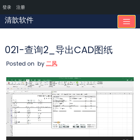
登录
注册
Skip
清歆软件
to
content
021-查询2_导出CAD图纸
Posted on
by
二风
视
频
播
放
器